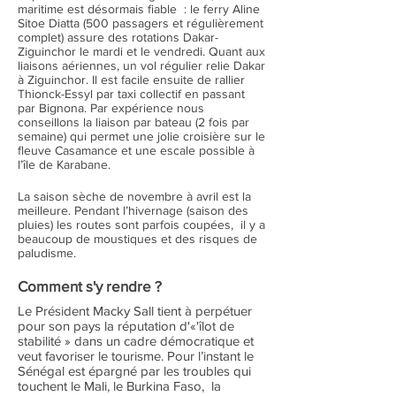
maritime est désormais fiable : le ferry Aline
Sitoe Diatta (500 passagers et régulièrement
complet) assure des rotations Dakar-
Ziguinchor le mardi et le vendredi. Quant aux
liaisons aériennes, un vol régulier relie Dakar
à Ziguinchor. Il est facile ensuite de rallier
Thionck-Essyl par taxi collectif en passant
par Bignona. Par expérience nous
conseillons la liaison par bateau (2 fois par
semaine) qui permet une jolie croisière sur le
fleuve Casamance et une escale possible à
l’île de Karabane.
La saison sèche de novembre à avril est la
meilleure. Pendant l’hivernage (saison des
pluies) les routes sont parfois coupées, il y a
beaucoup de moustiques et des risques de
paludisme.
Comment s'y rendre ?
Le Président Macky Sall tient à perpétuer
pour son pays la réputation d'«'îlot de
stabilité » dans un cadre démocratique et
veut favoriser le tourisme. Pour l’instant le
Sénégal est épargné par les troubles qui
touchent le Mali, le Burkina Faso, la