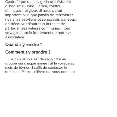
Centrafrique ou le Nigeria où sévissent
djihadisme, Boko Haram, conflits
ethniques, religieux...Il nous paraît
important plus que jamais de rencontrer
nos amis essyliens et sénégalais par souci
de découvrir d'autres cultures et de
partager des valeurs communes. . Ces
voyages sont le fondement de notre vie
associative.
Quand s’y rendre ?
Comment s'y prendre ?
Le plus simple est de se joindre au
groupe qui chaque année fait le voyage au
mois de février. Il suffit de contacter le
président Pierre Lelièvre qui vous donnera
tous les renseignements nécessaires.
Deuxième possibilité : contacter directement
Bonis Diatta. Membre fondateur et vice-
trésorier de l’association, il est aussi le
propriétaire du campement Abeukoum et
guide touristique depuis plus de vingt ans. Il
peut organiser votre séjour à partir de Dakar
ou de Ziguinchor
(tél :
002216059357
)
Enfin, les routards aguerris peuvent se