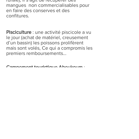
mangues non commercialisables pour
en faire des conserves et des
confitures.
Pisciculture
: une activité piscicole a vu
le jour (achat de matériel, creusement
d’un bassin) les poissons prolifèrent
mais sont volés, Ce qui a compromis les
premiers remboursements…
Campement touristique Abeukoum
:
pour favoriser l’essor touristique et
l’emploi local, un prêt a été accordé au
campement Abeukoum (en diola ,le
fromager sacré). Depuis ses débuts
l’association a soutenu le
développement de ce campement
géré par Bonis Diatta et son frère. Le
prêt vient de permettre le financement
de panneaux photovoltaïques pour en
améliorer le confort. Ce campement
paisible et pittoresque avec sa case à
impluvium, situé à l’orée du village et à
proximité du bolong , permet une