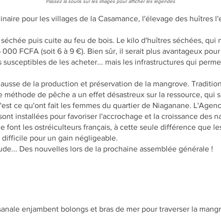
Passez la souris sur les images pour afficher les légendes
naire pour les villages de la Casamance, l'élevage des huîtres l'e
séchée puis cuite au feu de bois. Le kilo d'huîtres séchées, qui
6 000 FCFA (soit 6 à 9 €). Bien sûr, il serait plus avantageux po
 susceptibles de les acheter... mais les infrastructures qui perme
 hausse de la production et préservation de la mangrove. Traditio
te méthode de pêche a un effet désastreux sur la ressource, qui s'
e. C'est ce qu'ont fait les femmes du quartier de Niaganane. L'Ag
ont installées pour favoriser l'accrochage et la croissance des na
font les ostréiculteurs français, à cette seule différence que l
 difficile pour un gain négligeable.
ude... Des nouvelles lors de la prochaine assemblée générale !
sanale enjambent bolongs et bras de mer pour traverser la mangrov